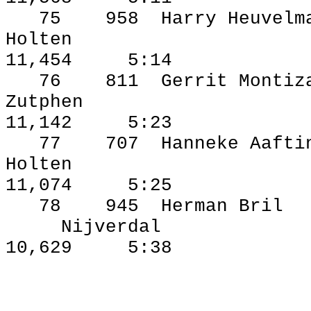
75
958
Harry Heuvelm
Holten
11,454
5:14
76
811
Gerrit Montiz
Zutphen
11,142
5:23
77
707
Hanneke Aafti
Holten
11,074
5:25
78
945
Herman Bril
Nijverdal
10,629
5:38