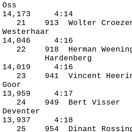
Oss
14,173
4:14
21
913
Wolter Croeze
Westerhaar
14,046
4:16
22
918
Herman Weenin
Hardenberg
14,019
4:16
23
941
Vincent Heeri
Goor
13,959
4:17
24
949
Bert Visser
Deventer
13,937
4:18
25
954
Dinant Rossin