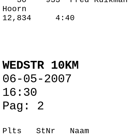
50
933
Fred Kuikman
Hoorn
12,834
4:40
WEDSTR 10KM
06‑05‑2007
16:30
Pag: 2
Plts
StNr
Naam