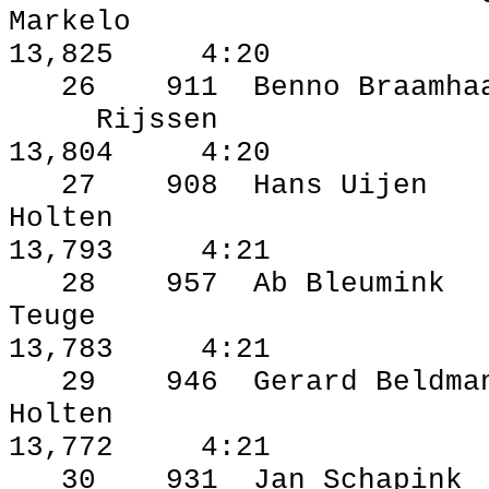
Markelo
13,825
4:20
26
911
Benno Braamha
Rijssen
13,804
4:20
27
908
Hans Uijen
Holten
13,793
4:21
28
957
Ab Bleumink
Teuge
13,783
4:21
29
946
Gerard Beldma
Holten
13,772
4:21
30
931
Jan Schapink