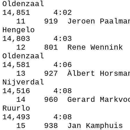
Oldenzaal
14,851
4:02
11
919
Jeroen Paalma
Hengelo
14,803
4:03
12
801
Rene Wennink
Oldenzaal
14,581
4:06
13
927
Àlbert Horsma
Nijverdal
14,516
4:08
14
960
Gerard Markvo
Ruurlo
14,493
4:08
15
938
Jan Kamphuis