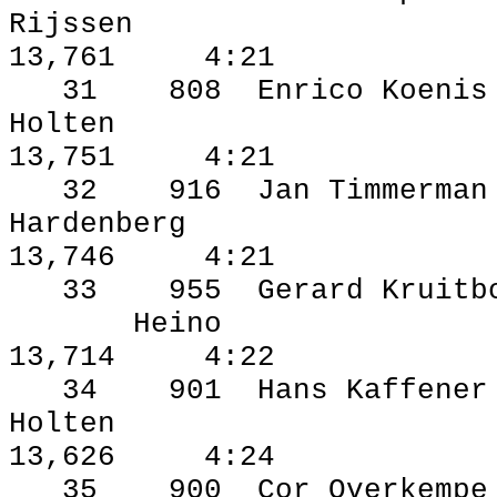
Rijssen
13,761
4:21
31
808
Enrico Koenis
Holten
13,751
4:21
32
916
Jan Timmerman
Hardenberg
13,746
4:21
33
955
Gerard Kruitb
Heino
13,714
4:22
34
901
Hans Kaffener
Holten
13,626
4:24
35
900
Cor Overkempe