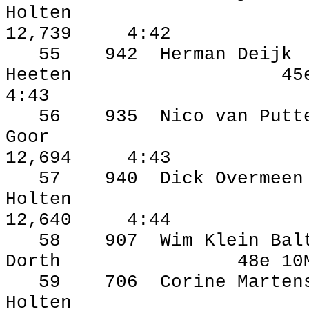
Holten
12,739
4:42
55
942
Herman Deijk
Heeten
45
4:43
56
935
Nico van Putt
Goor
12,694
4:43
57
940
Dick Overmeen
Holten
12,640
4:44
58
907
Wim Klein Bal
Dorth
48e 10
59
706
Corine Marten
Holten