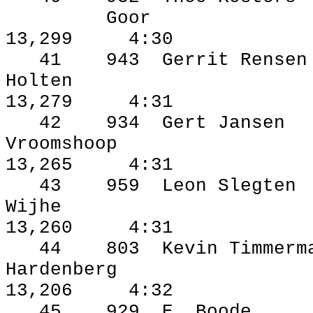
Goor
13,299
4:30
41
943
Gerrit Rensen
Holten
13,279
4:31
42
934
Gert Jansen
Vroomshoop
13,265
4:31
43
959
Leon Slegten
Wijhe
13,260
4:31
44
803
Kevin Timmerm
Hardenberg
13,206
4:32
45
929
E. Boode