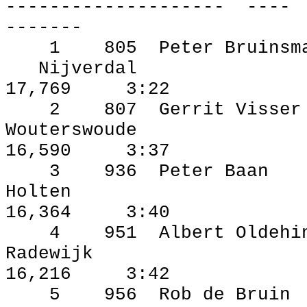
‑‑‑‑‑‑‑‑‑‑‑‑‑‑‑‑‑‑‑‑
‑‑‑‑
‑‑‑‑‑‑‑
1
805
Peter Bruinsm
Nijverdal
17,769
3:22
2
807
Gerrit Visser
Wouterswoude
16,590
3:37
3
936
Peter Baan
Holten
16,364
3:40
4
951
Albert Oldehi
Radewijk
16,216
3:42
5
956
Rob de Bruin