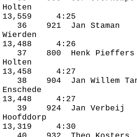
Holten
13,559
4:25
36
921
Jan Staman
Wierden
13,488
4:26
37
800
Henk Pieffers
Holten
13,458
4:27
38
904
Jan Willem Ta
Enschede
13,448
4:27
39
924
Jan Verbeij
Hoofddorp
13,319
4:30
40
932
Theo Kosters