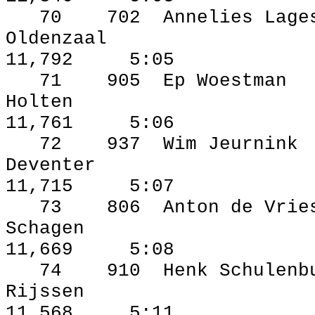
70
702
Annelies Lage
Oldenzaal
11,792
5:05
71
905
Ep Woestman
Holten
11,761
5:06
72
937
Wim Jeurnink
Deventer
11,715
5:07
73
806
Anton de Vrie
Schagen
11,669
5:08
74
910
Henk Schulenb
Rijssen
11,568
5:11