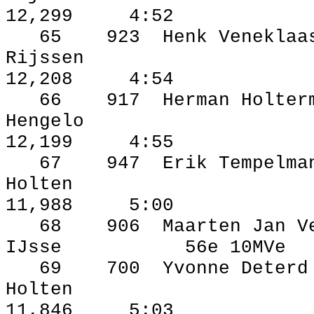
12,299
4:52
65
923
Henk Veneklaa
Rijssen
12,208
4:54
66
917
Herman Holter
Hengelo
12,199
4:55
67
947
Erik Tempelma
Holten
11,988
5:00
68
906
Maarten Jan V
IJsse
56e 10MVe
69
700
Yvonne Deterd
Holten
11,846
5:03