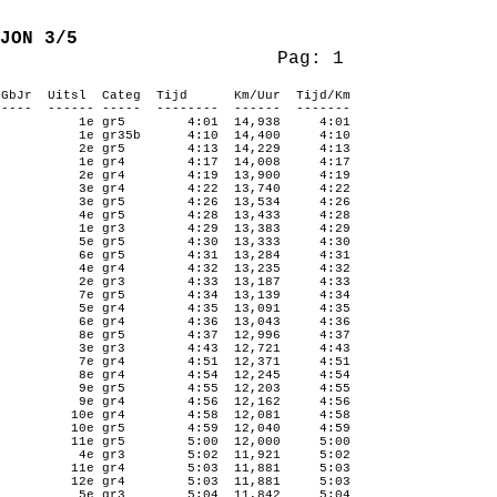
JON 3/5
Pag: 1
GbJr
Uitsl
Categ
Tijd
Km/Uur
Tijd/Km
‑‑‑‑
‑‑‑‑‑‑ ‑‑‑‑‑
‑‑‑‑‑‑‑‑
‑‑‑‑‑‑
‑‑‑‑‑‑‑
1e gr5
4:01
14,938
4:01
1e gr35b
4:10
14,400
4:10
2e gr5
4:13
14,229
4:13
1e gr4
4:17
14,008
4:17
2e gr4
4:19
13,900
4:19
3e gr4
4:22
13,740
4:22
3e gr5
4:26
13,534
4:26
4e gr5
4:28
13,433
4:28
1e gr3
4:29
13,383
4:29
5e gr5
4:30
13,333
4:30
6e gr5
4:31
13,284
4:31
4e gr4
4:32
13,235
4:32
2e gr3
4:33
13,187
4:33
7e gr5
4:34
13,139
4:34
5e gr4
4:35
13,091
4:35
6e gr4
4:36
13,043
4:36
8e gr5
4:37
12,996
4:37
3e gr3
4:43
12,721
4:43
7e gr4
4:51
12,371
4:51
8e gr4
4:54
12,245
4:54
9e gr5
4:55
12,203
4:55
9e gr4
4:56
12,162
4:56
10e gr4
4:58
12,081
4:58
10e gr5
4:59
12,040
4:59
11e gr5
5:00
12,000
5:00
4e gr3
5:02
11,921
5:02
11e gr4
5:03
11,881
5:03
12e gr4
5:03
11,881
5:03
5e gr3
5:04
11,842
5:04