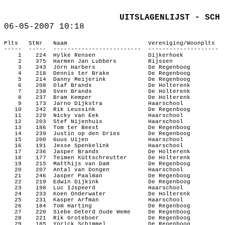
UITSLAGENLIJST ‑ SCH 
06‑05‑2007 10:18
Plts
StNr
Naam
Vereniging/Woonplts
‑‑‑‑‑
‑‑‑‑‑
‑‑‑‑‑‑‑‑‑‑‑‑‑‑‑‑‑‑‑‑‑‑‑‑‑
‑‑‑‑‑‑‑‑‑‑‑‑‑‑‑‑‑‑‑‑
1
224
Hylke Rensen
Dijkerhoek
2
375
Harmen Jan Lubbers
Rijssen
3
243
Jörn Harbers
De Regenboog
4
218
Dennis ter Brake
De Regenboog
5
214
Danny Meijerink
De Regenboog
6
208
Olaf Brands
De Holterenk
7
238
Sven Brands
De Holterenk
8
237
Bram Kemper
De Holterenk
9
173
Jarno Dijkstra
Haarschool
10
242
Rik Leussink
De Regenboog
11
229
Nicky van Eek
Haarschool
12
203
Stef Nijenhuis
Haarschool
13
186
Tom ter Beest
De Regenboog
14
239
Justin op den Dries
De Regenboog
15
200
Guus Uijen
Haarschool
16
191
Jesse Spenkelink
Haarschool
17
236
Jasper Brands
De Holterenk
18
177
Teimen Küttschreutter
De Holterenk
19
215
Matthijs van Dam
De Regenboog
20
207
Antal van Dongen
Haarschool
21
246
Jasper Paalman
De Regenboog
22
219
Edwin Dijkink
De Regenboog
23
198
Luc IJspeerd
Haarschool
24
233
Koen Onderwater
De Holterenk
25
231
Kasper Arfman
Haarschool
26
184
Tom Harting
De Regenboog
27
220
Siebe Deterd Oude Weme
De Regenboog
28
221
Rik Groteboer
De Regenboog
29
185
Yorick Schimmel
De Regenboog