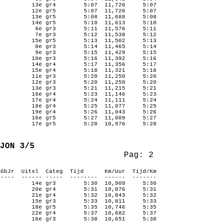
13e gr4
5:07
11,726
5:07
12e gr5
5:07
11,726
5:07
13e gr5
5:08
11,688
5:08
14e gr5
5:10
11,613
5:10
6e gr3
5:11
11,576
5:11
7e gr3
5:12
11,538
5:12
15e gr5
5:13
11,502
5:13
8e gr3
5:14
11,465
5:14
9e gr3
5:15
11,429
5:15
10e gr3
5:16
11,392
5:16
14e gr4
5:17
11,356
5:17
15e gr4
5:18
11,321
5:18
11e gr3
5:20
11,250
5:20
12e gr3
5:20
11,250
5:20
13e gr3
5:21
11,215
5:21
16e gr4
5:23
11,146
5:23
17e gr4
5:24
11,111
5:24
18e gr4
5:25
11,077
5:25
19e gr4
5:26
11,043
5:26
16e gr5
5:27
11,009
5:27
17e gr5
5:28
10,976
5:28
JON 3/5
Pag: 2
GbJr
Uitsl
Categ
Tijd
Km/Uur
Tijd/Km
‑‑‑‑
‑‑‑‑‑‑ ‑‑‑‑‑
‑‑‑‑‑‑‑‑
‑‑‑‑‑‑
‑‑‑‑‑‑‑
14e gr3
5:30
10,909
5:30
20e gr4
5:31
10,876
5:31
21e gr4
5:32
10,843
5:32
15e gr3
5:33
10,811
5:33
18e gr5
5:35
10,746
5:35
22e gr4
5:37
10,682
5:37
16e gr3
5:38
10,651
5:38