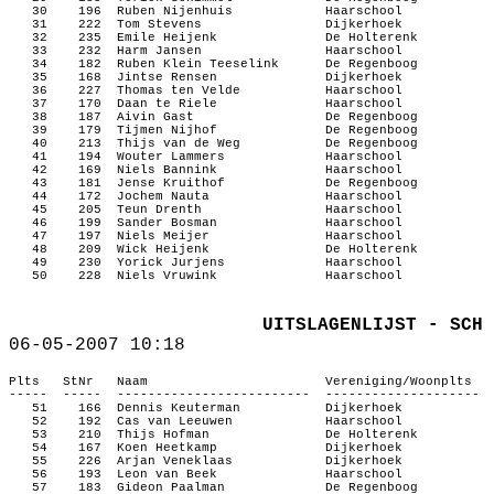
30
196
Ruben Nijenhuis
Haarschool
31
222
Tom Stevens
Dijkerhoek
32
235
Emile Heijenk
De Holterenk
33
232
Harm Jansen
Haarschool
34
182
Ruben Klein Teeselink
De Regenboog
35
168
Jintse Rensen
Dijkerhoek
36
227
Thomas ten Velde
Haarschool
37
170
Daan te Riele
Haarschool
38
187
Aivin Gast
De Regenboog
39
179
Tijmen Nijhof
De Regenboog
40
213
Thijs van de Weg
De Regenboog
41
194
Wouter Lammers
Haarschool
42
169
Niels Bannink
Haarschool
43
181
Jense Kruithof
De Regenboog
44
172
Jochem Nauta
Haarschool
45
205
Teun Drenth
Haarschool
46
199
Sander Bosman
Haarschool
47
197
Niels Meijer
Haarschool
48
209
Wick Heijenk
De Holterenk
49
230
Yorick Jurjens
Haarschool
50
228
Niels Vruwink
Haarschool
UITSLAGENLIJST ‑ SCH 
06‑05‑2007 10:18
Plts
StNr
Naam
Vereniging/Woonplts
‑‑‑‑‑
‑‑‑‑‑
‑‑‑‑‑‑‑‑‑‑‑‑‑‑‑‑‑‑‑‑‑‑‑‑‑
‑‑‑‑‑‑‑‑‑‑‑‑‑‑‑‑‑‑‑‑
51
166
Dennis Keuterman
Dijkerhoek
52
192
Cas van Leeuwen
Haarschool
53
210
Thijs Hofman
De Holterenk
54
167
Koen Heetkamp
Dijkerhoek
55
226
Arjan Veneklaas
Dijkerhoek
56
193
Leon van Beek
Haarschool
57
183
Gideon Paalman
De Regenboog