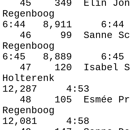
45
349
Elin Jon
Regenboog
6:44
8,911
6:44
46
99
Sanne Sc
Regenboog
6:45
8,889
6:45
47
120
Isabel S
Holterenk
12,287
4:53
48
105
Esmée Pr
Regenboog
12,081
4:58