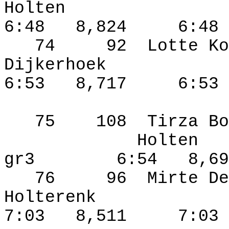
Holten
6:48
8,824
6:48
74
92
Lotte Ko
Dijkerhoek
6:53
8,717
6:53
75
108
Tirza Bo
Holten
gr3
6:54
8,69
76
96
Mirte De
Holterenk
7:03
8,511
7:03