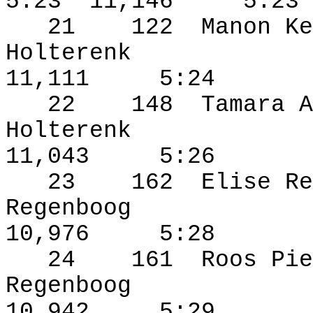
5:23
11,146
5:23
21
122
Manon Ke
Holterenk
11,111
5:24
22
148
Tamara A
Holterenk
11,043
5:26
23
162
Elise Re
Regenboog
10,976
5:28
24
161
Roos Pie
Regenboog
10,942
5:29