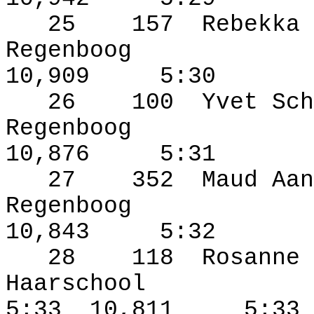
25
157
Rebekka 
Regenboog
10,909
5:30
26
100
Yvet Sch
Regenboog
10,876
5:31
27
352
Maud Aan
Regenboog
10,843
5:32
28
118
Rosanne 
Haarschool
5:33
10,811
5:33