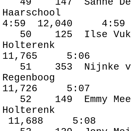
49
147
Sanne De
Haarschool
4:59
12,040
4:59
50
125
Ilse Vuk
Holterenk
11,765
5:06
51
353
Nijnke v
Regenboog
11,726
5:07
52
149
Emmy Mee
Holterenk
11,688
5:08