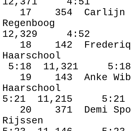
12,371
4:51
17
354
Carlijn 
Regenboog
12,329
4:52
18
142
Frederiq
Haarschool
5:18
11,321
5:18
19
143
Anke Wib
Haarschool
5:21
11,215
5:21
20
371
Demi Spo
Rijssen