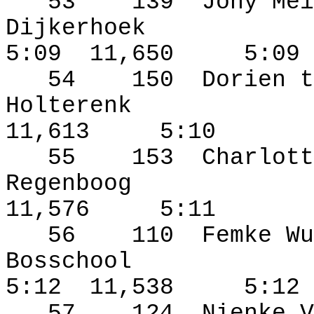
53
139
Jony Mei
Dijkerhoek
5:09
11,650
5:09
54
150
Dorien t
Holterenk
11,613
5:10
55
153
Charlott
Regenboog
11,576
5:11
56
110
Femke Wu
Bosschool
5:12
11,538
5:12
57
124
Nienke V