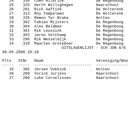
24
330
Coen
Hilbrink
De Regenboog
25
325
Gerth
Willighagen
Haarschool
26
291
Rick
Aaftink
De
Holterenk
27
313
Roy
Tempelman
De
Holterenk
28
335
Remon
Ter
Brake
Holten
29
302
Fabian
Mijsters
De Regenboog
30
304
Alex
Beldman
De Regenboog
31
301
Rik
Leussink
De Regenboog
32
303
Jarno
Veltkamp
De Regenboog
33
296
Rik
Wesseldijk
De Regenboog
34
318
Maarten
Groteboer
De Regenboog
UITSLAGENLIJST - SCH JON 6/8
06-05-2008
20:26
Plts
StNr
Naam
Vereniging/
Woo
-----
-----
-------------------------
--------------
35
305
Jeroen
Vukkink
Holten
36
289
Yorick
Jurjens
Haarschool
37
288
Luke
Cornelissen
Haarschool