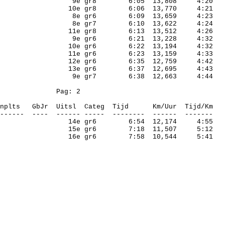
9e gr8
6:05
13,808
4:20
10e gr8
6:06
13,770
4:21
8e gr6
6:09
13,659
4:23
8e gr7
6:10
13,622
4:24
11e gr8
6:13
13,512
4:26
9e gr6
6:21
13,228
4:32
10e gr6
6:22
13,194
4:32
11e gr6
6:23
13,159
4:33
12e gr6
6:35
12,759
4:42
13e gr6
6:37
12,695
4:43
9e gr7
6:38
12,663
4:44
Pag
: 2
nplts
GbJr
Uitsl
Categ
Tijd
Km/Uur
Tijd/Km
------
----
------ -----
--------
------
-------
14e gr6
6:54
12,174
4:55
15e gr6
7:18
11,507
5:12
16e gr6
7:58
10,544
5:41