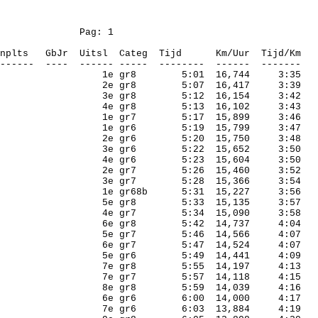
Pag
: 1
nplts
GbJr
Uitsl
Categ
Tijd
Km/Uur
Tijd/Km
------
----
------ -----
--------
------
-------
1e gr8
5:01
16,744
3:35
2e gr8
5:07
16,417
3:39
3e gr8
5:12
16,154
3:42
4e gr8
5:13
16,102
3:43
1e gr7
5:17
15,899
3:46
1e gr6
5:19
15,799
3:47
2e gr6
5:20
15,750
3:48
3e gr6
5:22
15,652
3:50
4e gr6
5:23
15,604
3:50
2e gr7
5:26
15,460
3:52
3e gr7
5:28
15,366
3:54
1e gr68b
5:31
15,227
3:56
5e gr8
5:33
15,135
3:57
4e gr7
5:34
15,090
3:58
6e gr8
5:42
14,737
4:04
5e gr7
5:46
14,566
4:07
6e gr7
5:47
14,524
4:07
5e gr6
5:49
14,441
4:09
7e gr8
5:55
14,197
4:13
7e gr7
5:57
14,118
4:15
8e gr8
5:59
14,039
4:16
6e gr6
6:00
14,000
4:17
7e gr6
6:03
13,884
4:19