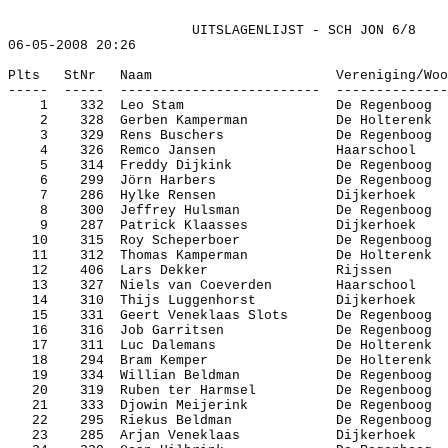
UITSLAGENLIJST - SCH JON 6/8
06-05-2008
20:26
Plts
StNr
Naam
Vereniging/
Woo
-----
-----
-------------------------
--------------
1
332
Leo Stam
De Regenboog
2
328
Gerben
Kamperman
De
Holterenk
3
329
Rens
Buschers
De Regenboog
4
326
Remco
Jansen
Haarschool
5
314
Freddy
Dijkink
De Regenboog
6
299
Jörn
Harbers
De Regenboog
7
286
Hylke
Rensen
Dijkerhoek
8
300
Jeffrey
Hulsman
De Regenboog
9
287
Patrick
Klaasses
Dijkerhoek
10
315
Roy
Scheperboer
De Regenboog
11
312
Thomas Kamperman
De
Holterenk
12
406
Lars Dekker
Rijssen
13
327
Niels van
Coeverden
Haarschool
14
310
Thijs
Luggenhorst
Dijkerhoek
15
331
Geert
Veneklaas
Slots
De Regenboog
16
316
Job
Garritsen
De Regenboog
17
311
Luc
Dalemans
De
Holterenk
18
294
Bram
Kemper
De
Holterenk
19
334
Willian
Beldman
De Regenboog
20
319
Ruben ter
Harmsel
De Regenboog
21
333
Djowin
Meijerink
De Regenboog
22
295
Riekus
Beldman
De Regenboog
23
285
Arjan
Veneklaas
Dijkerhoek