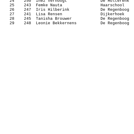
24
250
Inez
Verhoogt
De
Holterenk
25
243
Femke
Nauta
Haarschool
26
247
Iris
Hilberink
De Regenboog
27
241
Lisa
Rensen
Dijkerhoek
28
245
Tanisha
Brouwer
De Regenboog
29
248
Leonie
Bekkernens
De Regenboog