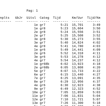
Pag
: 1
nplts
GbJr
Uitsl
Categ
Tijd
Km/Uur
Tijd/Km
------
----
------ -----
--------
------
-------
1e gr7
5:21
15,701
3:49
1e gr8
5:23
15,604
3:50
2e gr8
5:24
15,556
3:51
2e gr7
5:25
15,508
3:52
3e gr8
5:30
15,273
3:55
3e gr7
5:40
14,824
4:02
4e gr8
5:41
14,780
4:03
1e gr6
5:49
14,441
4:09
2e gr6
5:52
14,318
4:11
3e gr6
5:53
14,278
4:12
4e gr7
5:54
14,237
4:12
1e gr68b
6:02
13,923
4:18
2e gr68b
6:05
13,808
4:20
5e gr7
6:07
13,733
4:22
6e gr7
6:15
13,440
4:27
7e gr7
6:25
13,091
4:35
8e gr7
6:29
12,956
4:37
4e gr6
6:30
12,923
4:38
9e gr7
6:49
12,323
4:52
10e gr7
7:05
11,859
5:03
11e gr7
7:06
11,831
5:04
12e gr7
7:10
11,721
5:07
13e gr7
7:26
11,300
5:18