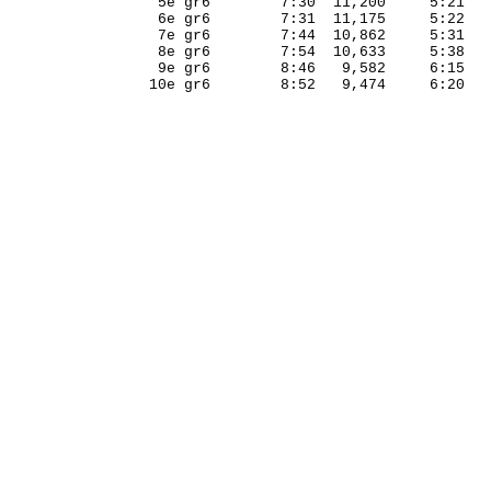
5e gr6
7:30
11,200
5:21
6e gr6
7:31
11,175
5:22
7e gr6
7:44
10,862
5:31
8e gr6
7:54
10,633
5:38
9e gr6
8:46
9,582
6:15
10e gr6
8:52
9,474
6:20