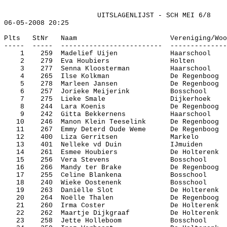
UITSLAGENLIJST - SCH
MEI
6/8
06-05-2008
20:25
Plts
StNr
Naam
Vereniging/
Woo
-----
-----
-------------------------
--------------
1
259
Madelief
Uijen
Haarschool
2
279
Eva
Houbiers
Holten
3
277
Senna
Kloosterman
Haarschool
4
265
Ilse Kolkman
De Regenboog
5
278
Marleen Jansen
De Regenboog
6
257
Jorieke
Meijerink
Bosschool
7
275
Lieke
Smale
Dijkerhoek
8
244
Lara
Koenis
De Regenboog
9
242
Gitta
Bekkernens
Haarschool
10
246
Manon
Klein
Teeselink
De Regenboog
11
267
Emmy
Deterd
Oude
Weme
De Regenboog
12
400
Liza
Gerritsen
Markelo
13
401
Nelleke
vd
Duin
IJmuiden
14
261
Esmee
Houbiers
De
Holterenk
15
256
Vera
Stevens
Bosschool
16
266
Mandy
ter
Brake
De Regenboog
17
255
Celine
Blankena
Bosschool
18
240
Wieke
Oostenenk
Bosschool
19
263
Daniëlle
Slot
De
Holterenk
20
264
Noëlle
Thalen
De Regenboog
21
260
Irma
Coster
De
Holterenk
22
262
Maartje
Dijkgraaf
De
Holterenk
23
258
Jette
Holleboom
Bosschool