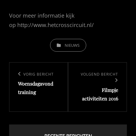
Voor meer informatie kijk
op http://www.hetcrosscircuit.nl/
CATEGORIEËN
NIEUWS
Bericht
navigatie
Vorig
VORIG BERICHT
Volgend
VOLGEND BERICHT
Woensdagavond
bericht
bericht
Filmpje
training
activiteiten 2016