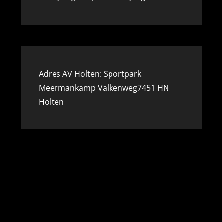
Adres AV Holten: Sportpark
Meermankamp Valkenweg7451 HN
Holten