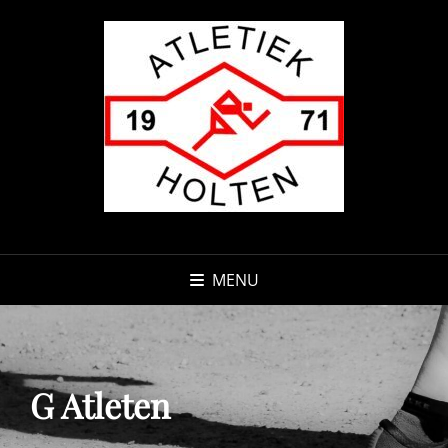
MENU
G Atleten