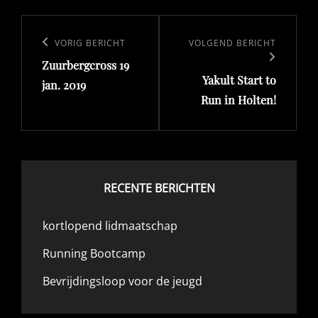
Bericht
navigatie
Vorig
VORIG BERICHT
Volgend
VOLGEND BERICHT
Zuurbergcross 19
bericht
bericht
Yakult Start to
jan. 2019
Run in Holten!
RECENTE BERICHTEN
kortlopend lidmaatschap
Running Bootcamp
Bevrijdingsloop voor de jeugd