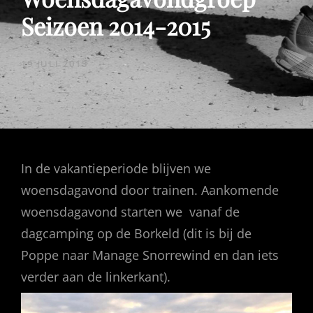
Seizoen 2014-2015
GEPUBLICEERD
19 JULI 2015
OP
In de vakantieperiode blijven we
woensdagavond door trainen. Aankomende
woensdagavond starten we vanaf de
dagcamping op de Borkeld (dit is bij de
Poppe naar Manage Snorrewind en dan iets
verder aan de linkerkant).