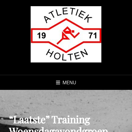
MENU
“laatste” Training
Woensdagavondgroep