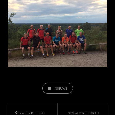
CATEGORIEËN
NIEUWS
Bericht
navigatie
Vorig
VORIG BERICHT
Volgend
VOLGEND BERICHT