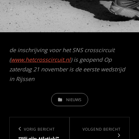
GEPUBLICEERD
23 SEPTEMBER 2015
OP
de inschrijving voor het SNS crosscircuit
(
www.hetcrosscircuit.nl
) is geopend Op
zaterdag 21 november is de eerste wedstrijd
in Rijssen
CATEGORIEËN
NIEUWS
Bericht
navigatie
Vorig
VORIG BERICHT
Volgend
VOLGEND BERICHT
“Wij zijn Atletiek!”