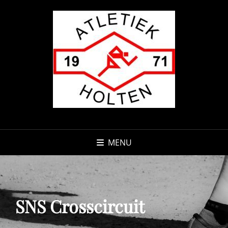
MENU
SNS Crosscircuit