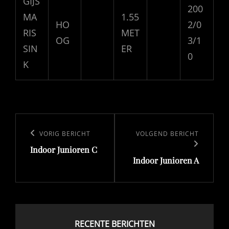
GIJS
200
MA
1.55
HO
2/0
RIS
MET
OG
3/1
SIN
ER
0
K
Bericht
navigatie
Vorig
VORIG BERICHT
Volgend
VOLGEND BERICHT
Indoor Junioren C
bericht
bericht
Indoor Junioren A
RECENTE BERICHTEN