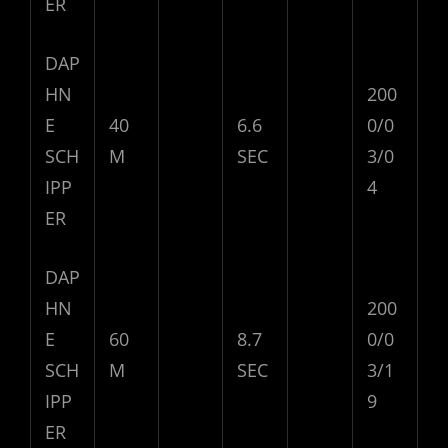
ER
DAP
HN
200
E
40
6.6
0/0
SCH
M
SEC
3/0
IPP
4
ER
DAP
HN
200
E
60
8.7
0/0
SCH
M
SEC
3/1
IPP
9
ER