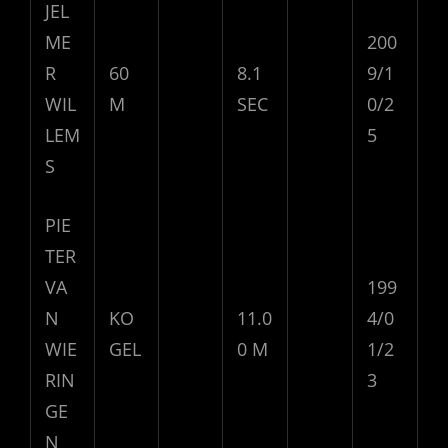
JEL
ME
200
R
60
8.1
9/1
WIL
M
SEC
0/2
LEM
5
S
PIE
TER
VA
199
N
KO
11.0
4/0
WIE
GEL
0 M
1/2
RIN
3
GE
N