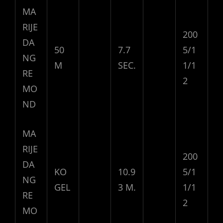
MA
RIJE
200
DA
50
7.7
5/1
NG
M
SEC.
1/1
RE
2
MO
ND
MA
RIJE
200
DA
KO
10.9
5/1
NG
GEL
3 M.
1/1
RE
2
MO