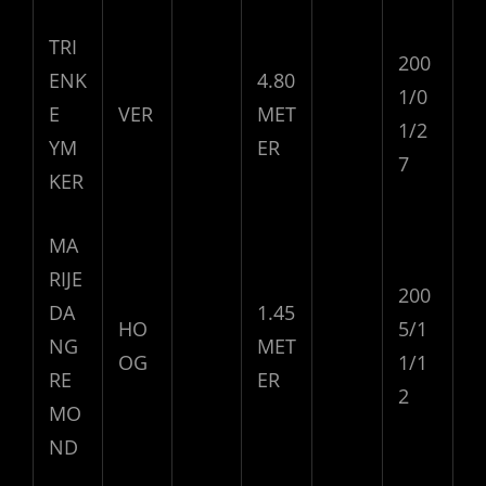
TRI
200
ENK
4.80
1/0
E
VER
MET
1/2
YM
ER
7
KER
MA
RIJE
200
DA
1.45
HO
5/1
NG
MET
OG
1/1
RE
ER
2
MO
ND