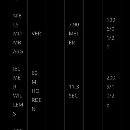
NIE
199
LS
3.90
6/0
MO
VER
MET
1/2
MB
ER
1
ARG
JEL
60
ME
200
M
R
11.3
9/1
HO
WIL
SEC
0/2
RDE
LEM
5
N
S