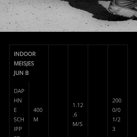
GEPUBLICEERD
19 JUNI 2013
OP
INDOOR
MEISJES
JUN B
DAP
HN
200
1.12
E
400
0/0
.6
SCH
M
1/2
M/S
IPP
3