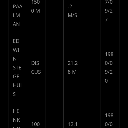
150
7/0
PAA
.2
0 M
9/2
LM
M/S
7
AN
ED
WI
198
N
DIS
21.2
0/0
STE
CUS
8 M
9/2
GE
0
HUI
S
HE
198
NK
100
12.1
0/0