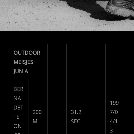
GEPUBLICEERD
19 JUNI 2013
OP
OUTDOOR
MEISJES
JUN A
BER
NA
199
DET
200
31.2
7/0
TE
M
SEC
4/1
ON
3