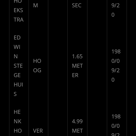
HO
M
SEC
9/2
EKS
0
TRA
ED
WI
198
N
1.65
HO
0/0
STE
MET
OG
9/2
GE
ER
0
HUI
S
HE
198
NK
4.99
0/0
HO
VER
MET
9/2