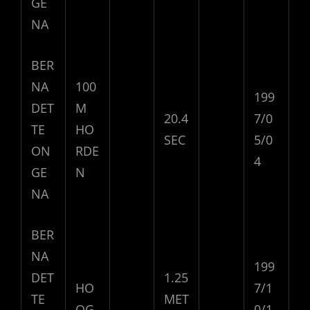
GE
NA
BER
NA
100
199
DET
M
20.4
7/0
TE
HO
SEC
5/0
ON
RDE
4
GE
N
NA
BER
NA
199
DET
1.25
HO
7/1
TE
MET
OG
0/1