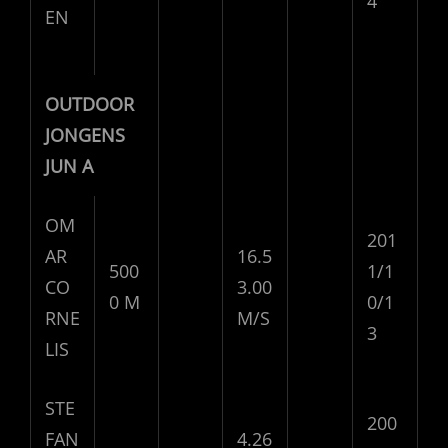
4
EN
OUTDOOR
JONGENS
JUN A
OM
201
AR
16.5
500
1/1
CO
3.00
0 M
0/1
RNE
M/S
3
LIS
STE
200
FAN
4.26