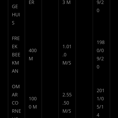
ER
3 M
9/2
GE
0
HUI
S
FRE
198
EK
1.01
400
0/0
BEE
.0
M
9/2
KM
M/S
0
AN
OM
201
AR
2.55
100
1/0
CO
.50
0 M
5/1
RNE
M/S
4