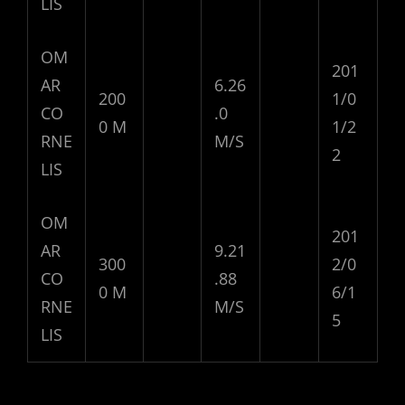
LIS
OM
201
AR
6.26
200
1/0
CO
.0
0 M
1/2
RNE
M/S
2
LIS
OM
201
AR
9.21
300
2/0
CO
.88
0 M
6/1
RNE
M/S
5
LIS