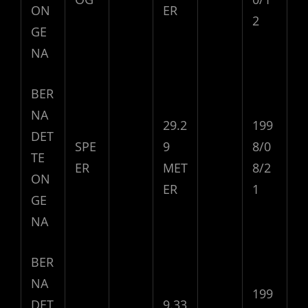
ON
ER
2
GE
NA
BER
NA
29.2
199
DET
SPE
9
8/0
TE
ER
MET
8/2
ON
ER
1
GE
NA
BER
NA
199
DET
9.33