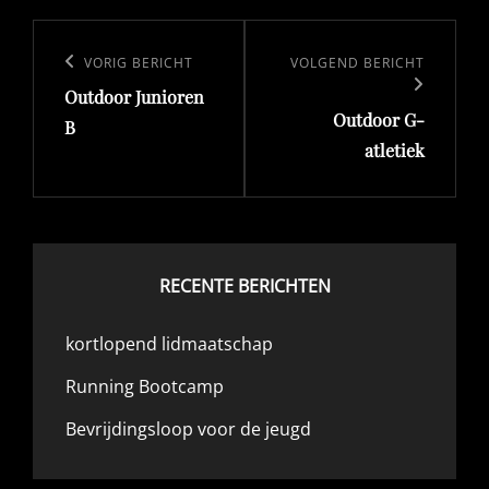
Bericht
navigatie
Vorig
VORIG BERICHT
Volgend
VOLGEND BERICHT
Outdoor Junioren
bericht
bericht
Outdoor G-
B
atletiek
RECENTE BERICHTEN
kortlopend lidmaatschap
Running Bootcamp
Bevrijdingsloop voor de jeugd