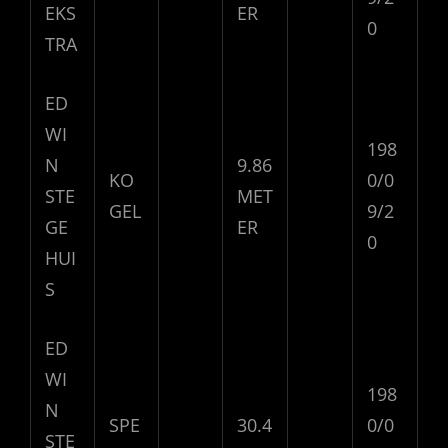
EKS
ER
0
TRA
ED
WI
198
N
9.86
KO
0/0
STE
MET
GEL
9/2
GE
ER
0
HUI
S
ED
WI
198
N
SPE
30.4
0/0
STE