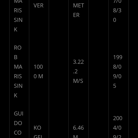
MA
7/0
VER
MET
RIS
8/3
ER
SIN
0
K
RO
B
199
3.22
MA
100
8/0
.2
RIS
0 M
9/0
M/S
SIN
5
K
GUI
200
DO
KO
6.46
4/0
CO
GEL
M
9/2