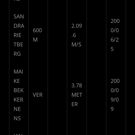
SAN
200
DRA
2.09
600
0/0
RIE
.6
M
6/2
TBE
M/S
5
RG
MAI
KE
200
3.78
BEK
0/0
VER
MET
KER
9/0
ER
NE
9
NS