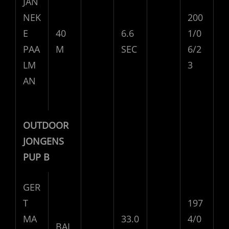
JAN
NEK
200
E
40
6.6
1/0
PAA
M
SEC
6/2
LM
3
AN
OUTDOOR
JONGENS
PUP B
GER
T
197
MA
33.0
4/0
BAL