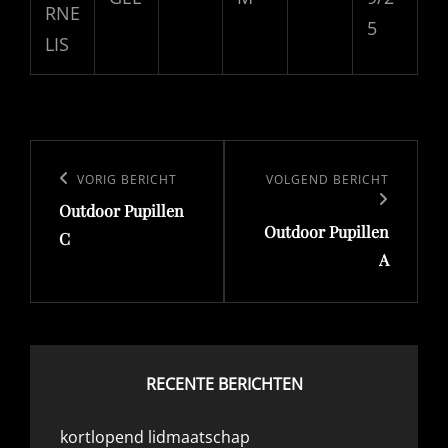
RNE
5
LIS
Bericht
navigatie
Vorig
VORIG BERICHT
Volgend
VOLGEND BERICHT
Outdoor Pupillen
bericht
bericht
Outdoor Pupillen
C
A
RECENTE BERICHTEN
kortlopend lidmaatschap