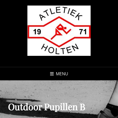
MENU
Outdoor Pupillen B