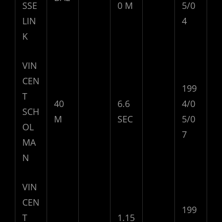
SSE
0 M
5/0
LIN
4
K
VIN
CEN
199
T
40
6.6
4/0
SCH
M
SEC
5/0
OL
7
MA
N
VIN
CEN
199
T
1.15