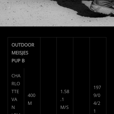
GEPUBLICEERD
19 JUNI 2013
OP
OUTDOOR
MEISJES
PUP B
CHA
RLO
197
TTE
1.58
400
9/0
VA
.1
M
4/2
N
M/S
1