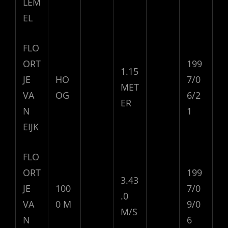
LEM
EL
FLO
ORT
199
1.15
JE
HO
7/0
MET
VA
OG
6/2
ER
N
1
EIJK
FLO
ORT
199
3.43
JE
100
7/0
.0
VA
0 M
9/0
M/S
N
6