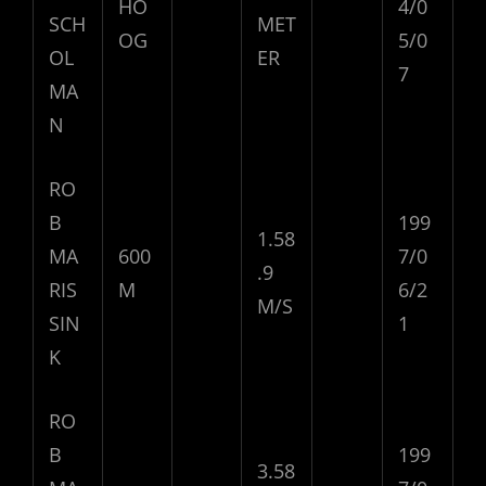
HO
4/0
SCH
MET
OG
5/0
OL
ER
7
MA
N
RO
B
199
1.58
MA
600
7/0
.9
RIS
M
6/2
M/S
SIN
1
K
RO
B
199
3.58