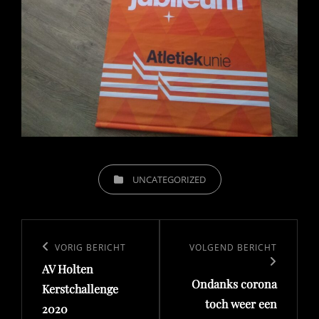
CATEGORIEËN
UNCATEGORIZED
Bericht
navigatie
Vorig
VORIG BERICHT
Volgend
VOLGEND BERICHT
AV Holten
bericht
bericht
Ondanks corona
Kerstchallenge
toch weer een
2020