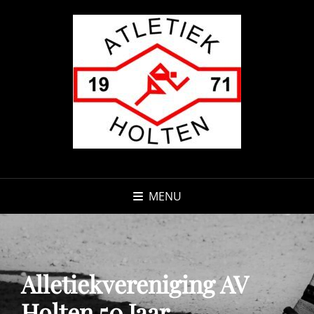
MENU
Alletiekvereniging AV
Holten 50 Jaar