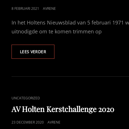
GEPUBLICEERD
8 FEBRUARI 2021
AVRENE
OP
In het Holtens Nieuwsblad van 5 februari 1971 
uitnodigde om te komen trimmen op
ALLETIEKVERENIGING
LEES VERDER
AV
HOLTEN
50
JAAR
CAT
UNCATEGORIZED
LINKS
AV Holten Kerstchallenge 2020
GEPUBLICEERD
23 DECEMBER 2020
AVRENE