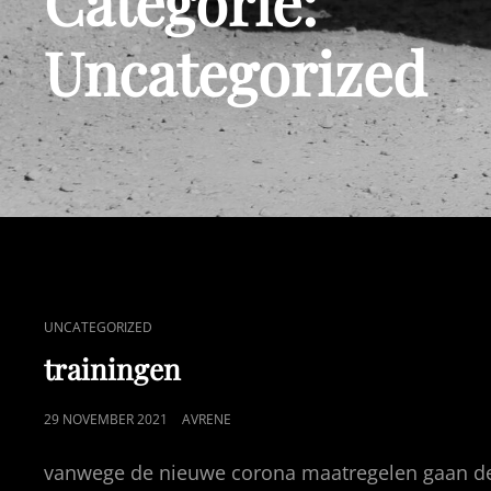
Categorie:
Uncategorized
CAT
UNCATEGORIZED
LINKS
trainingen
GEPUBLICEERD
29 NOVEMBER 2021
AVRENE
OP
vanwege de nieuwe corona maatregelen gaan de tr