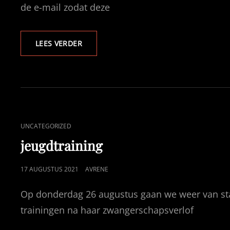
de e-mail zodat deze
TRAININGEN
LEES VERDER
CAT
UNCATEGORIZED
LINKS
jeugdtraining
GEPUBLICEERD
17 AUGUSTUS 2021
AVRENE
OP
Op donderdag 26 augustus gaan we weer van sta
trainingen na haar zwangerschapsverlof