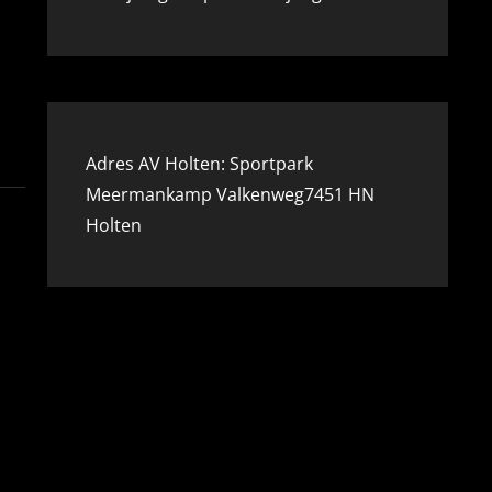
Adres AV Holten: Sportpark
Meermankamp Valkenweg7451 HN
Holten