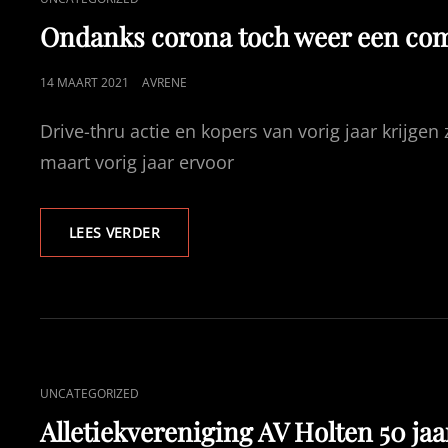
LINKS
Ondanks corona toch weer een com
GEPUBLICEERD
14 MAART 2021
AVRENE
OP
Drive-thru actie en kopers van vorig jaar krijge
maart vorig jaar ervoor
ONDANKS
LEES VERDER
CORONA
TOCH
WEER
EEN
COMPOSTACTIE
CAT
UNCATEGORIZED
LINKS
Alletiekvereniging AV Holten 50 jaa