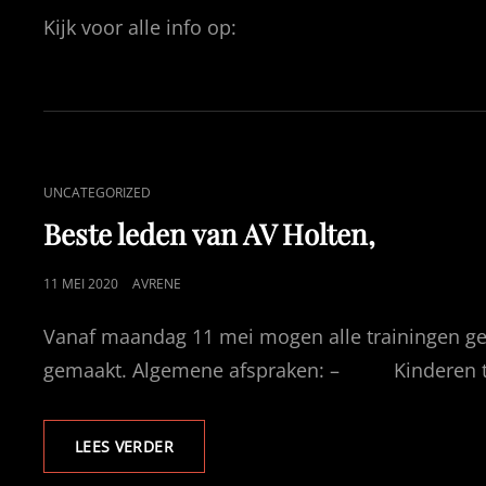
OP
Kijk voor alle info op:
CAT
UNCATEGORIZED
LINKS
Beste leden van AV Holten,
GEPUBLICEERD
11 MEI 2020
AVRENE
OP
Vanaf maandag 11 mei mogen alle trainingen gel
gemaakt. Algemene afspraken: – Kinderen t
BESTE
LEES VERDER
LEDEN