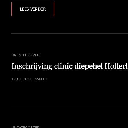
JEUGDTRAINING
LEES VERDER
CAT
UNCATEGORIZED
LINKS
Inschrijving clinic diepehel Holte
GEPUBLICEERD
12 JULI 2021
AVRENE
OP
CAT
UNCATEGORIZED