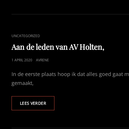
VAN
AV
HOLTEN,
CAT
UNCATEGORIZED
LINKS
Aan de leden van AV Holten,
GEPUBLICEERD
1 APRIL 2020
AVRENE
OP
In de eerste plaats hoop ik dat alles goed gaat me
gemaakt,
AAN
LEES VERDER
DE
LEDEN
VAN
AV