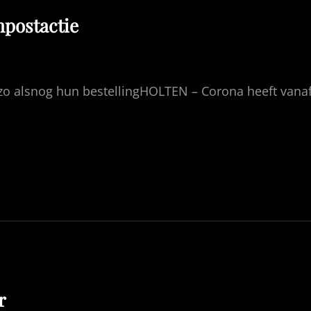
postactie
n zo alsnog hun bestellingHOLTEN – Corona heeft vana
r