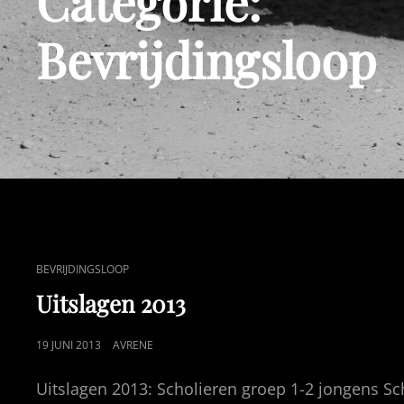
Categorie:
Bevrijdingsloop
CAT
BEVRIJDINGSLOOP
LINKS
Uitslagen 2013
GEPUBLICEERD
19 JUNI 2013
AVRENE
OP
Uitslagen 2013: Scholieren groep 1-2 jongens Sc