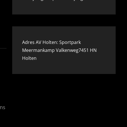
Adres AV Holten: Sportpark
Meermankamp Valkenweg7451 HN
Holten
ens