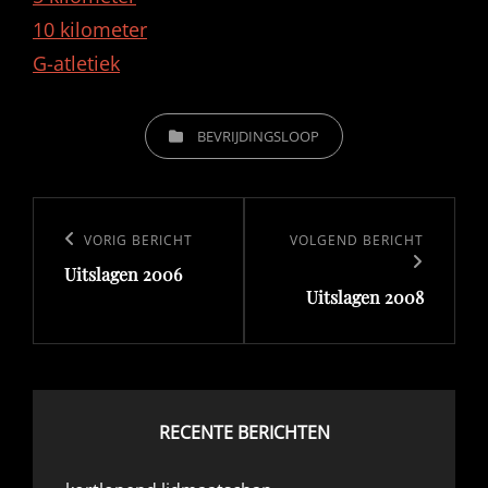
10 kilometer
G-atletiek
CATEGORIEËN
BEVRIJDINGSLOOP
Bericht
navigatie
Vorig
VORIG BERICHT
Volgend
VOLGEND BERICHT
Uitslagen 2006
bericht
bericht
Uitslagen 2008
RECENTE BERICHTEN