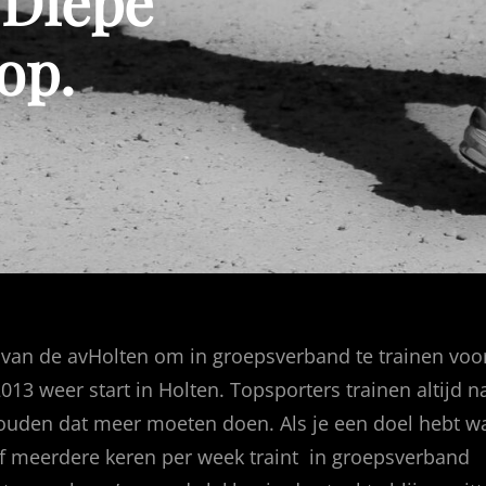
 Diepe
op.
en van de avHolten om in groepsverband te trainen voo
13 weer start in Holten. Topsporters trainen altijd n
zouden dat meer moeten doen. Als je een doel hebt w
 of meerdere keren per week traint in groepsverband