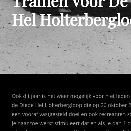
Trainen Voor De
Hel Holterberglo
GEPUBLICEERD
3 JULI 2013
OP
Ook dit jaar is het weer mogelijk voor niet led
de Diepe Hel Holterbergloop die op 26 oktober 20
een vooraf vastgesteld doel en ook recreanten 
je naar toe werkt stimuleert dat en als je dan 1