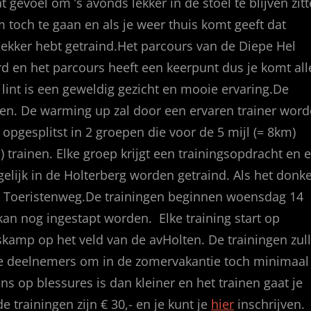
gevoel om ’s avonds lekker in de stoel te blijven zit
m toch te gaan en als je weer thuis komt geeft dat
lekker hebt getraind.Het parcours van de Diepe Hel
d en het parcours heeft een keerpunt dus je komt all
 lint is een geweldig gezicht en mooie ervaring.De
ren. De warming up zal door een ervaren trainer wor
pgesplitst in 2 groepen die voor de 5 mijl (= 8km)
) trainen. Elke groep krijgt een trainingsopdracht en 
gelijk in de Holterberg worden getraind. Als het donk
e Toeristenweg.De trainingen beginnen woensdag 14
an nog ingestapt worden. Elke training start op
mp op het veld van de avHolten. De trainingen zul
 deelnemers om in de zomervakantie toch minimaal
ns op blessures is dan kleiner en het trainen gaat je
 trainingen zijn € 30,- en je kunt je
hier
inschrijven.