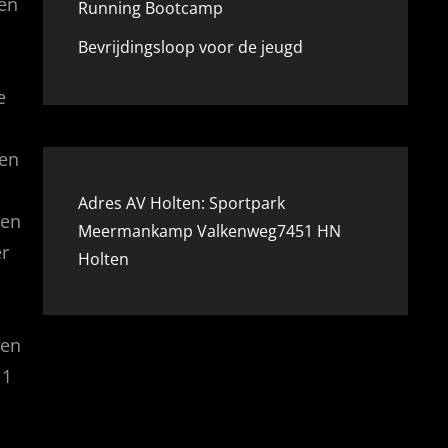
ten
Running Bootcamp
Bevrijdingsloop voor de jeugd
e
den
Adres AV Holten: Sportpark
een
Meermankamp Valkenweg7451 HN
er
Holten
len
 1