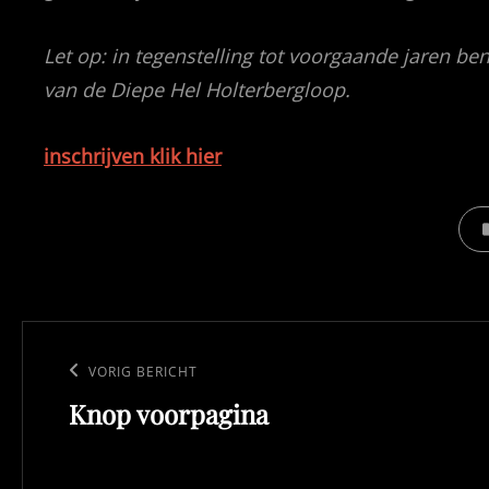
Let op: in tegenstelling tot voorgaande jaren ben 
van de Diepe Hel Holterbergloop.
inschrijven klik hier
CAT
Bericht
navigatie
Vorig
VORIG BERICHT
Knop voorpagina
bericht