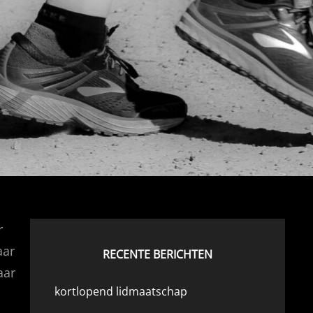
r
aar
RECENTE BERICHTEN
aar
kortlopend lidmaatschap