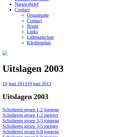
Nieuwsbrief
Contact
Organisatie
Contact
Route
Links
Lidmaatschap
Kledingplan
Uitslagen 2003
Gepubliceerd
19 juni 2013
19 juni 2013
op
Uitslagen 2003
Scholieren groep 1-2 jongens
Scholieren groep 1-2 meisjes
Scholieren groep 3-5 jongens
Scholieren groep 3-5 meisjes
Scholieren groep 6-8 jongens