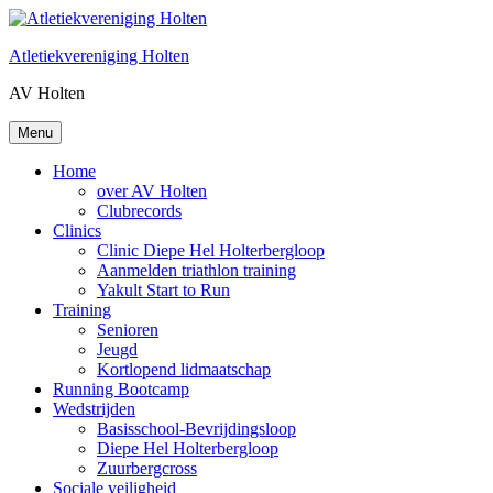
Ga
naar
Atletiekvereniging Holten
de
inhoud
AV Holten
Menu
Home
over AV Holten
Clubrecords
Clinics
Clinic Diepe Hel Holterbergloop
Aanmelden triathlon training
Yakult Start to Run
Training
Senioren
Jeugd
Kortlopend lidmaatschap
Running Bootcamp
Wedstrijden
Basisschool-Bevrijdingsloop
Diepe Hel Holterbergloop
Zuurbergcross
Sociale veiligheid