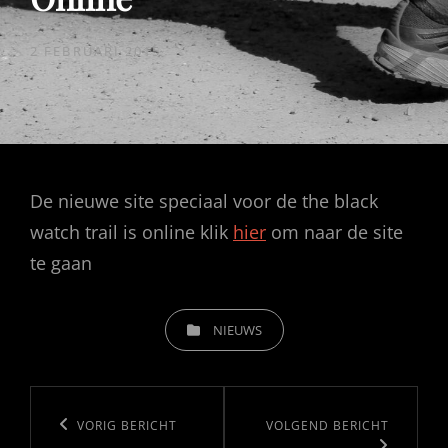
GEPUBLICEERD
2 FEBRUARI 2015
OP
De nieuwe site speciaal voor de the black
watch trail is online klik
hier
om naar de site
te gaan
CATEGORIEËN
NIEUWS
Bericht
navigatie
Vorig
VORIG BERICHT
Volgend
VOLGEND BERICHT